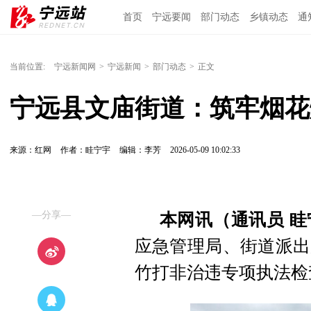
首页
宁远要闻
部门动态
乡镇动态
通
当前位置:
宁远新闻网
>
宁远新闻
>
部门动态
>
正文
宁远县文庙街道：筑牢烟花
来源：红网
作者：眭宁宇
编辑：李芳
2026-05-09 10:02:33
—分享—
本网讯（通讯员 眭
应急管理局、街道派出
竹打非治违专项执法检