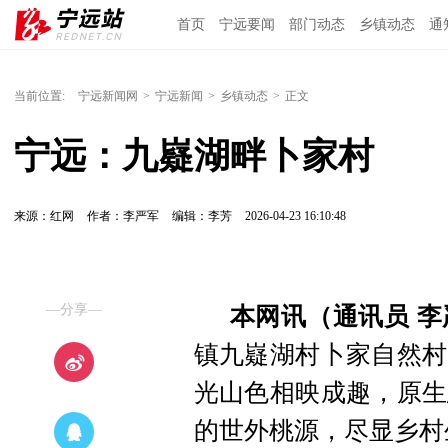
首页
宁远要闻
部门动态
乡镇动态
通
当前位置:
宁远新闻网
>
宁远新闻
>
乡镇动态
>
正文
宁远：九嶷湖畔卜家村
来源：红网
作者：李严军
编辑：李芳
2026-04-23 16:10:48
—分享—
本网讯（通讯员 李
镇九嶷湖村卜家自然村
光山色相映成趣，原生
的世外桃源，尽显乡村