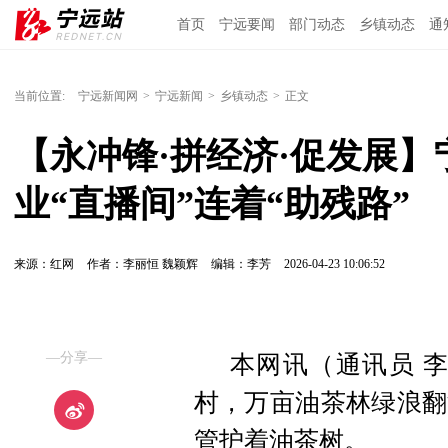
首页
宁远要闻
部门动态
乡镇动态
通
当前位置:
宁远新闻网
>
宁远新闻
>
乡镇动态
>
正文
【永冲锋·拼经济·促发展
业“直播间”连着“助残路”
来源：红网
作者：李丽恒 魏颖辉
编辑：李芳
2026-04-23 10:06:52
—分享—
本网讯（通讯员 
村，万亩油茶林绿浪翻
管护着油茶树。