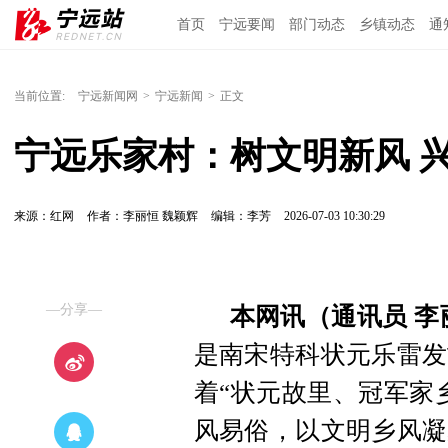
首页
宁远要闻
部门动态
乡镇动态
通
当前位置:
宁远新闻网
>
宁远新闻
>
正文
宁远乐家村：树文明新风 
来源：红网
作者：李丽恒 魏颖辉
编辑：李芳
2026-07-03 10:30:29
—分享—
本网讯（通讯员 李
是南宋特科状元乐雷发
着“状元故里、冠军家
风易俗，以文明乡风凝