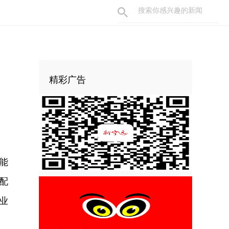
精彩广告
能
配
业