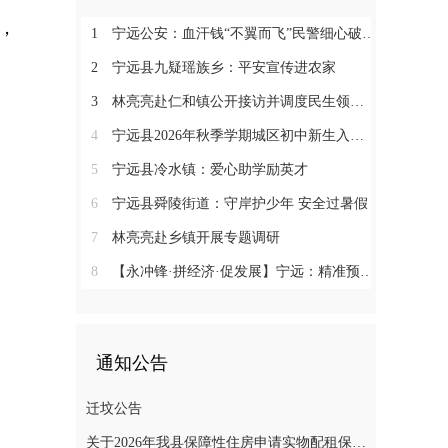
，
1
宁远公安：血汗钱“不翼而飞”民警细心破“乌龙”
2
宁远县九疑瑶族乡：平安宣传进农家
3
林亮亮赴仁和镇公开接访并调度民生领域信访工作
4
宁远县2026年秋季学期城区初中新生入学微机派位工作顺利收官
5
宁远县冷水镇：爱心助学励英才
6
宁远县舜陵街道：守岸护少年 安全过暑假
7
林亮亮赴乡镇开展专题调研
8
【永冲锋·拼经济·促发展】宁远：精准预约少跑路 阳光收烟暖农心
通知公告
迁坟公告
关于2026年我县保障性住房申请实物配租保障家庭的公示(第十一批)