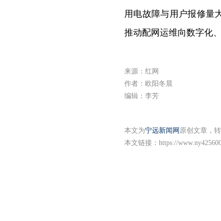
用电故障与用户报修量
推动配网运维向数字化
来源：红网
作者：欧阳冬晨
编辑：李芳
本文为
宁远新闻网
原创文章，转
本文链接：
https://www.ny425600