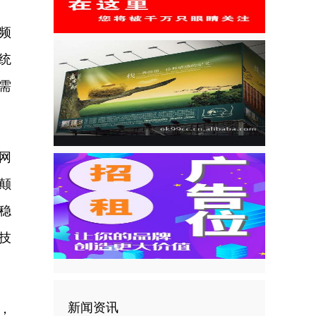
频
统
需
网
颠
稳
技
新闻资讯
，