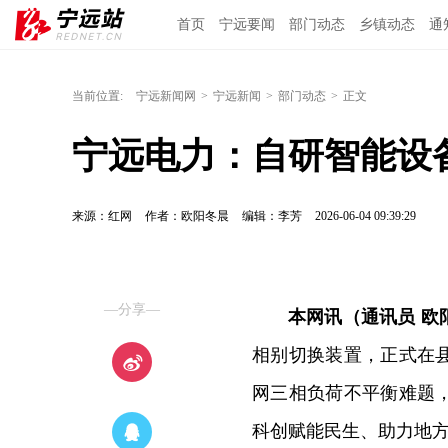
首页
宁远要闻
部门动态
乡镇动态
通
当前位置:
宁远新闻网
>
宁远新闻
>
部门动态
>
正文
宁远电力：自研智能设
来源：红网
作者：欧阳冬晨
编辑：李芳
2026-06-04 09:39:29
—分享—
本网讯（通讯员 欧
相别切换装置，正式在
网三相负荷不平衡难题
科创赋能民生、助力地