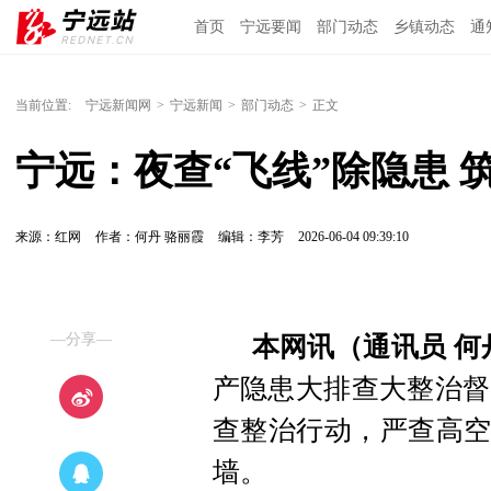
首页
宁远要闻
部门动态
乡镇动态
通
当前位置:
宁远新闻网
>
宁远新闻
>
部门动态
>
正文
宁远：夜查“飞线”除隐患 
来源：红网
作者：何丹 骆丽霞
编辑：李芳
2026-06-04 09:39:10
—分享—
本网讯（通讯员 何
产隐患大排查大整治督
查整治行动，严查高空
墙。