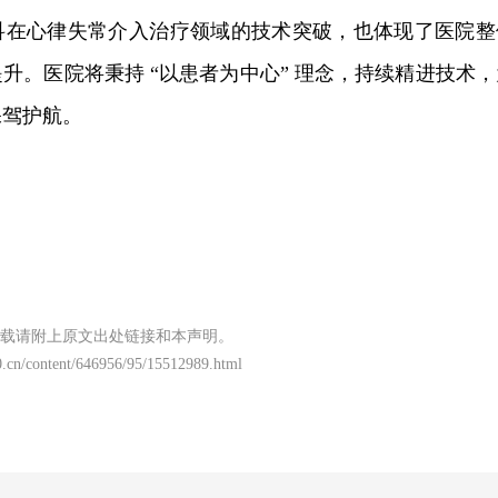
科在心律失常介入治疗领域的技术突破，也体现了医院整
升。医院将秉持 “以患者为中心” 理念，持续精进技术，
保驾护航。
载请附上原文出处链接和本声明。
.cn/content/646956/95/15512989.html