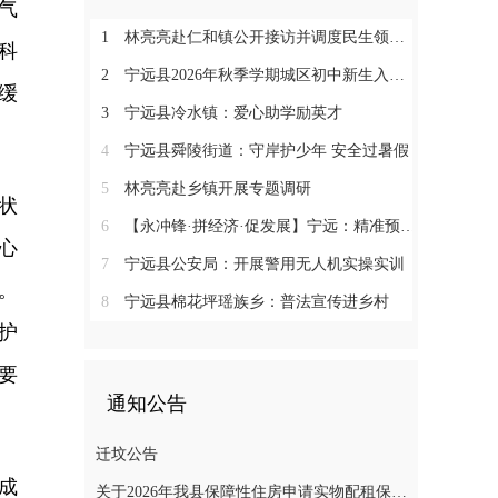
气
1
林亮亮赴仁和镇公开接访并调度民生领域信访工作
科
2
宁远县2026年秋季学期城区初中新生入学微机派位工作顺利收官
缓
3
宁远县冷水镇：爱心助学励英才
4
宁远县舜陵街道：守岸护少年 安全过暑假
5
林亮亮赴乡镇开展专题调研
状
6
【永冲锋·拼经济·促发展】宁远：精准预约少跑路 阳光收烟暖农心
心
7
宁远县公安局：开展警用无人机实操实训
。
8
宁远县棉花坪瑶族乡：普法宣传进乡村
护
要
通知公告
迁坟公告
成
关于2026年我县保障性住房申请实物配租保障家庭的公示(第十一批)