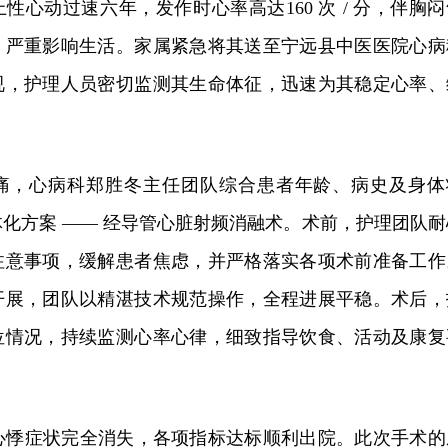
性心动过速六年，发作时心率高达160 次 / 分，伴胸闷
，严重影响生活。家属紧急将其送至宁远县中医医院心病
视，护理人员密切监测其生命体征，迅速为其稳定心率、
痛，心病科郑胜冬主任团队综合患者年龄、病史及身体
化方案 —— 经导管心脏射频消融术。术前，护理团队耐
注意事项，缓解患者焦虑，并严格落实各项术前准备工作
开展，团队以精湛技术规范操作，全程进展平稳。术后，
位情况，持续监测心率心律，细致指导饮食、活动及康复
爷心悸症状完全消失，各项指标达标顺利出院。此次手术的