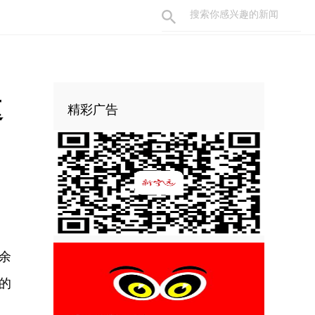
速
精彩广告
余
的