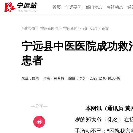
首页
宁远要闻
部门动态
乡镇动态
通
当前位置:
宁远新闻网
>
宁远新闻
>
部门动态
>
正文
宁远县中医医院成功救
患者
来源：红网
作者：黄月辉
编辑：李芳
2025-12-03 10:36:46
—分享—
本网讯（通讯员 黄
岁的郑大爷（化名）在
手激动不已：“困扰我六