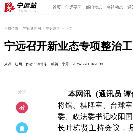
首页
宁远要闻
部门动态
乡镇动态
通
当前位置:
宁远新闻网
>
宁远新闻
>
正文
宁远召开新业态专项整治工
来源：红网
作者：谭伟东
编辑：李芳
2025-12-11 16:20:39
—分享—
本网讯（通讯员 谭
将馆、棋牌室、台球室
委、政法委书记欧阳国
长叶栋贤主持会议，