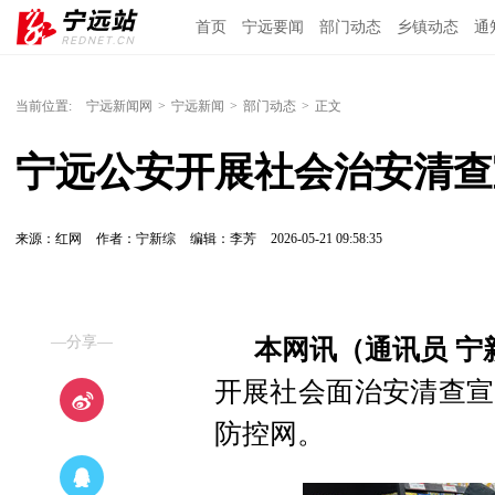
首页
宁远要闻
部门动态
乡镇动态
通
当前位置:
宁远新闻网
>
宁远新闻
>
部门动态
>
正文
宁远公安开展社会治安清查
来源：红网
作者：宁新综
编辑：李芳
2026-05-21 09:58:35
—分享—
本网讯（通讯员 宁
开展社会面治安清查宣
防控网。