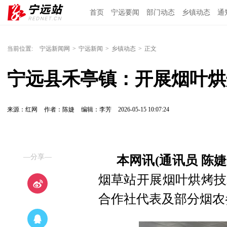
首页
宁远要闻
部门动态
乡镇动态
通
当前位置:
宁远新闻网
>
宁远新闻
>
乡镇动态
>
正文
宁远县禾亭镇：开展烟叶烘
来源：红网
作者：陈婕
编辑：李芳
2026-05-15 10:07:24
—分享—
本网讯(通讯员 陈
烟草站开展烟叶烘烤技
合作社代表及部分烟农