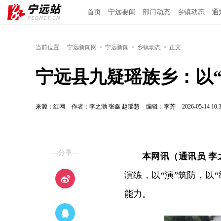
首页
宁远要闻
部门动态
乡镇动态
通
当前位置:
宁远新闻网
>
宁远新闻
>
乡镇动态
>
正文
宁远县九疑瑶族乡：以“演
来源：红网
作者：李之渤 张鑫 赵瑶慧
编辑：李芳
2026-05-14 10:
—分享—
本网讯（通讯员 李
演练，以“演”筑防，以
能力。