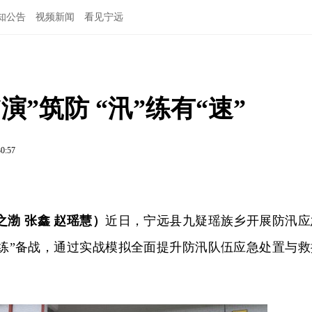
知公告
视频新闻
看见宁远
”筑防 “汛”练有“速”
30:57
之渤 张鑫 赵瑶慧）
近日，宁远县九疑瑶族乡开展防汛应
“练”备战，通过实战模拟全面提升防汛队伍应急处置与救