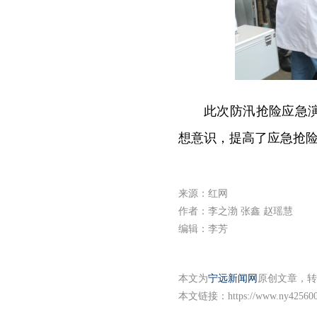
此次防汛抢险应急
想意识，提高了应急抢
来源：红网
作者：李之渤 张鑫 赵瑶慧
编辑：李芳
本文为
宁远新闻网
原创文章，转
本文链接：
https://www.ny425600