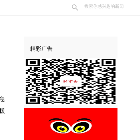
精彩广告
急
援