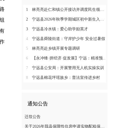
路
1
林亮亮赴仁和镇公开接访并调度民生领域信访工作
组
2
宁远县2026年秋季学期城区初中新生入学微机派位工作顺利收官
3
宁远县冷水镇：爱心助学励英才
有
4
宁远县舜陵街道：守岸护少年 安全过暑假
作
5
林亮亮赴乡镇开展专题调研
6
【永冲锋·拼经济·促发展】宁远：精准预约少跑路 阳光收烟暖农心
7
宁远县公安局：开展警用无人机实操实训
8
宁远县棉花坪瑶族乡：普法宣传进乡村
通知公告
迁坟公告
关于2026年我县保障性住房申请实物配租保障家庭的公示(第十一批)