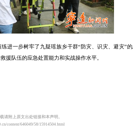
演练进一步树牢了九疑瑶族乡干群“防灾、识灾、避灾”的
险救援队伍的应急处置能力和实战操作水平。
载请附上原文出处链接和本声明。
.cn/content/646049/58/15914504.html