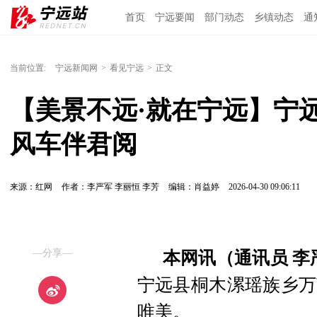
首页
宁远要闻
部门动态
乡镇动态
通
当前位置:
宁远新闻网
>
看见宁远
>
正文
【美景不远·就在宁远】宁
风车伴君阅
来源：红网
作者：李严军 李丽恒 李芳
编辑：肖益婷
2026-04-30 09:06:11
—分享—
本网讯（通讯员 李
宁远县桐木漯瑶族乡万
唯美。