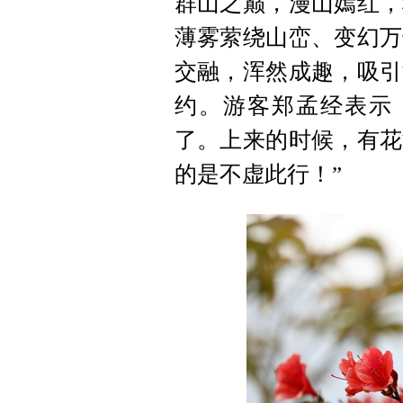
群山之巅，漫山嫣红，
薄雾萦绕山峦、变幻万
交融，浑然成趣，吸引
约。游客郑孟经表示
了。上来的时候，有花
的是不虚此行！”