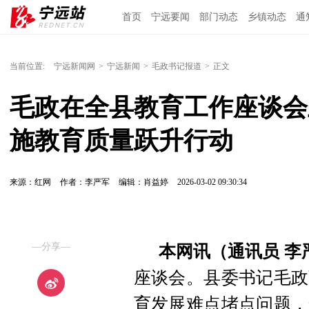
首页
宁远要闻
部门动态
乡镇动态
通
当前位置:
宁远新闻网
>
宁远新闻
>
毛政书记报道
>
正文
毛政在全县教育工作座谈会
施教育质量跃升行动
来源：红网
作者：李严军
编辑：肖益婷
2026-03-02 09:30:34
—分享—
本网讯（通讯员 李
座谈会。县委书记毛政
育发展难点堵点问题，