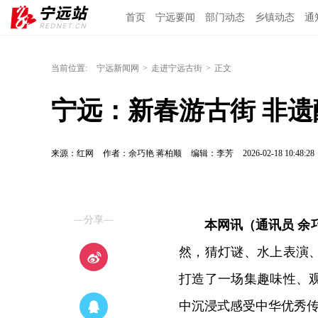
首页
宁远要闻
部门动态
乡镇动态
通
当前位置:
宁远新闻网
>
走进宁远古街
>
正文
宁远：新春游古街 非遗
来源：红网
作者：余巧艳 蒋柏顺
编辑：李芳
2026-02-18 10:48:28
—分享—
本网讯（通讯员 余
然，猜灯谜、水上表演
打造了一场集趣味性、
中沉浸式感受中华优秀