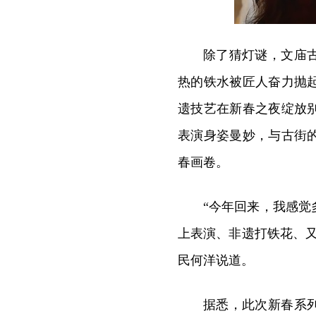
除了猜灯谜，文庙
热的铁水被匠人奋力抛
遗技艺在新春之夜绽放
表演身姿曼妙，与古街
春画卷。
“今年回来，我感
上表演、非遗打铁花、
民何洋说道。
据悉，此次新春系