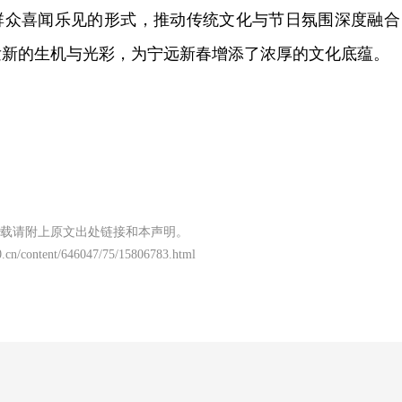
群众喜闻乐见的形式，推动传统文化与节日氛围深度融合
发新的生机与光彩，为宁远新春增添了浓厚的文化底蕴。
载请附上原文出处链接和本声明。
.cn/content/646047/75/15806783.html