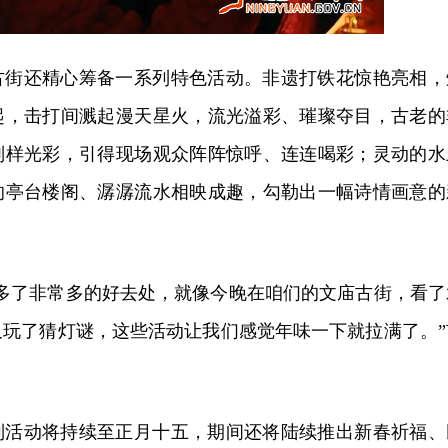
古街还精心筹备一系列特色活动。非遗打铁花惊艳亮相，
起，击打间溅起漫天星火，流光溢彩、璀璨夺目，古老的
别样光彩，引得现场观众阵阵惊呼、连连喝彩；灵动的水
的亭台楼阁、潺潺流水相映成趣，勾勒出一幅诗情画意的
觉多了非常多的好去处，就像今晚在咱们的文庙古街，看了
又玩了猜灯谜，这些活动让我们感觉年味一下就拉满了。”
列活动将持续至正月十五，期间还将陆续推出新春祈福、