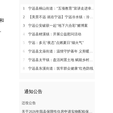
1
宁远县桐山街道：“五项教育”宣讲走进幸福村
2
【美景不远·就在宁远】宁远冷水镇：泠江润沃土 田园入画卷
和
3
宁远公安破获一起“地下六合彩”赌博案
、
4
宁远县鲤溪镇：开展公益慰问活动
5
宁远：多元“夜态”点燃夏日“烟火气”
6
宁远县文庙街道：温情守护暮年 义剪暖润民心
7
宁远县太平镇：盘活闲置土地 赋能乡村振兴
8
宁远县东溪街道：筑牢群众健康“红色防线”
通知公告
迁坟公告
关于2026年我县保障性住房申请实物配租保障家庭的公示(第十一批)