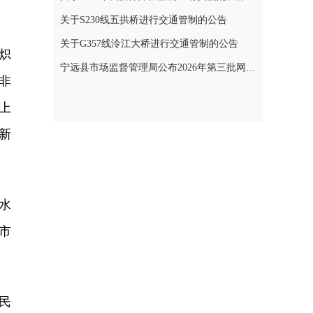
关于S230线五拱桥进行交通管制的公告
关于G357线泠江大桥进行交通管制的公告
炽
宁远县市场监督管理局公布2026年第三批网络餐饮食品安全整治典型案例
非
上
新
水
市
民