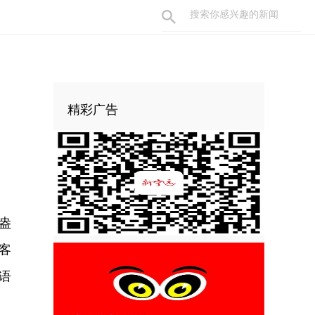
精彩广告
盎
客
语