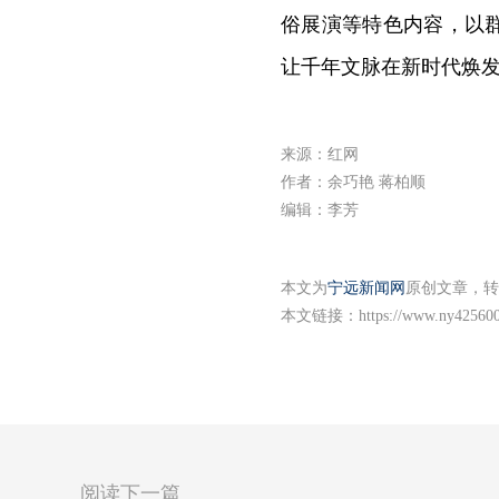
俗展演等特色内容，以
让千年文脉在新时代焕
来源：红网
作者：余巧艳 蒋柏顺
编辑：李芳
本文为
宁远新闻网
原创文章，转
本文链接：
https://www.ny425600
阅读下一篇