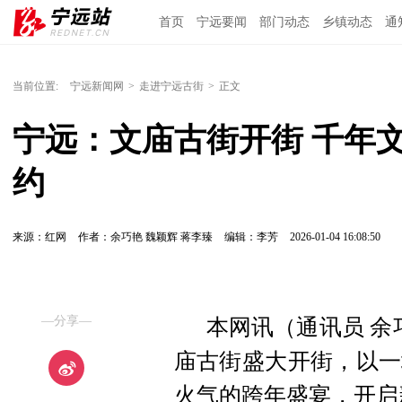
首页
宁远要闻
部门动态
乡镇动态
通
当前位置:
宁远新闻网
>
走进宁远古街
>
正文
宁远：文庙古街开街 千年
约
来源：红网
作者：余巧艳 魏颖辉 蒋李臻
编辑：李芳
2026-01-04 16:08:50
—分享—
本网讯（通讯员 余
庙古街盛大开街，以一
火气的跨年盛宴，开启