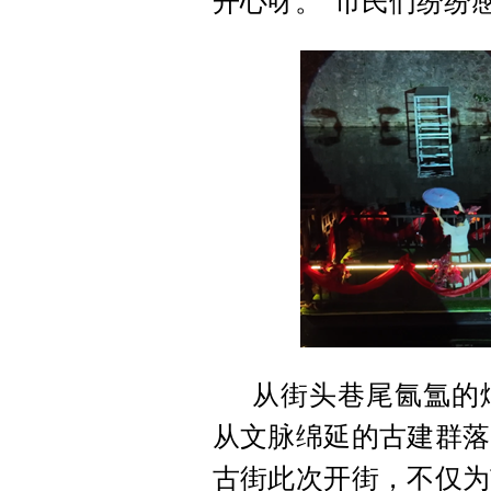
开心呀。”市民们纷纷
从街头巷尾氤氲的
从文脉绵延的古建群落
古街此次开街，不仅为