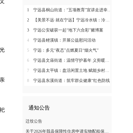
文
1
宁远县桐山街道：“五项教育”宣讲走进幸福村
2
【美景不远·就在宁远】宁远冷水镇：泠江润沃土 田园入画卷
3
宁远公安破获一起“地下六合彩”赌博案
4
宁远县鲤溪镇：开展公益慰问活动
光
5
宁远：多元“夜态”点燃夏日“烟火气”
6
宁远县文庙街道：温情守护暮年 义剪暖润民心
7
宁远县太平镇：盘活闲置土地 赋能乡村振兴
亲
8
宁远县东溪街道：筑牢群众健康“红色防线”
通知公告
祀
迁坟公告
关于2026年我县保障性住房申请实物配租保障家庭的公示(第十一批)