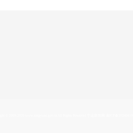
ght © 2009-
2026 www.ningyuan.gov.cn All Rights Reserved 宁远新闻网
湘ICP备20240410