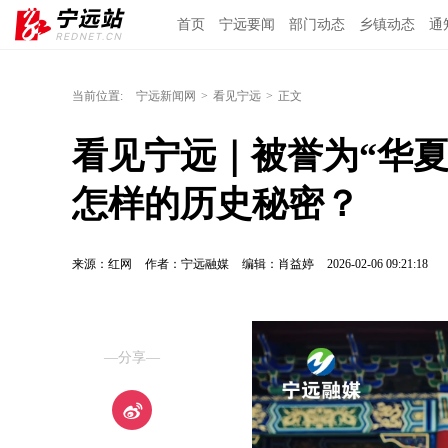
首页
宁远要闻
部门动态
乡镇动态
通
当前位置:
宁远新闻网
>
看见宁远
>
正文
看见宁远｜被誉为“华
怎样的历史秘密？
来源：红网
作者：宁远融媒
编辑：肖益婷
2026-02-06 09:21:18
—分享—