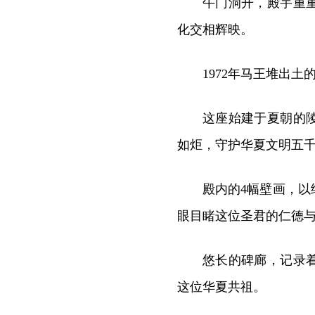
午门洞开，殿宇重
化交相辉映。
1972年马王堆出
这座始建于夏朝的
如炬，守护华夏文明五
殿内的4幅壁画，
眼目睹这位圣君的仁德
悠长的碑廊，记录
这位华夏共祖。