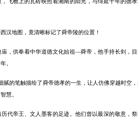
重，飞檐上的瓦砖映照着湘南的阳光，与绵延千年的德孝
土的西汉地图，竟清晰标记了舜帝陵的位置！
陵庙，供奉着中华道德文化始祖—舜帝，他手持长剑，目
千年。
以细腻的笔触描绘了舜帝德孝的一生，让人仿佛穿越时空，
与智慧。
着历代帝王、文人墨客的足迹。他们曾以最深的敬意，祭