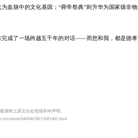
化为血脉中的文化基因；“舜帝祭典”则升华为国家级非物
来完成了一场跨越五千年的对话——而您和我，都是德孝
载请附上原文出处链接和本声明。
.cn/content/646046/98/15681402.html