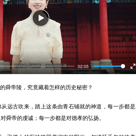
Play
02:05
E
f
”的舜帝陵，究竟藏着怎样的历史秘密？
佛从远古吹来，踏上这条由青石铺就的神道，每一步都是
是对舜帝的虔诚；每一步都是对德孝的弘扬。