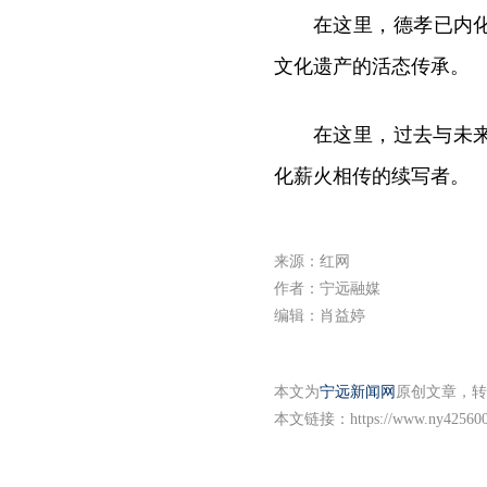
在这里，德孝已内
文化遗产的活态传承。
在这里，过去与未
化薪火相传的续写者。
来源：红网
作者：宁远融媒
编辑：肖益婷
本文为
宁远新闻网
原创文章，转
本文链接：
https://www.ny425600