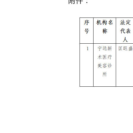
附件：
202
宁远