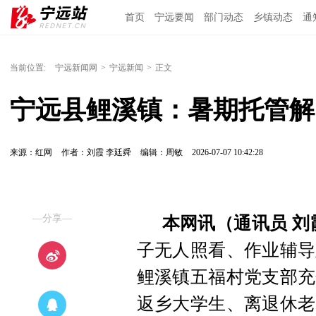
首页
宁远要闻
部门动态
乡镇动态
通
当前位置:
宁远新闻网
>
宁远新闻
>
正文
宁远县鲤溪镇：暑期托管解
来源：红网
作者：刘霞 李廷舜
编辑：周敏
2026-07-07 10:42:28
—分享—
本网讯（通讯员 刘
子无人照看、作业辅导
鲤溪镇五福村党支部充
返乡大学生、离退休老