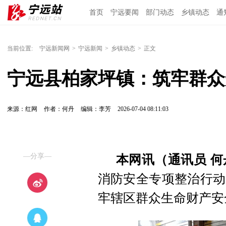
首页
宁远要闻
部门动态
乡镇动态
通
当前位置:
宁远新闻网
>
宁远新闻
>
乡镇动态
>
正文
宁远县柏家坪镇：筑牢群众
来源：红网
作者：何丹
编辑：李芳
2026-07-04 08:11:03
—分享—
本网讯（通讯员 何
消防安全专项整治行动
牢辖区群众生命财产安