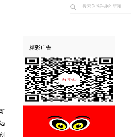
精彩广告
新
远
创