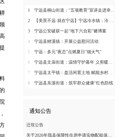
区
1
宁远县桐山街道：“五项教育”宣讲走进幸福村
耕
2
【美景不远·就在宁远】宁远冷水镇：泠江润沃土 田园入画卷
领
3
宁远公安破获一起“地下六合彩”赌博案
高
4
宁远县鲤溪镇：开展公益慰问活动
提
5
宁远：多元“夜态”点燃夏日“烟火气”
6
宁远县文庙街道：温情守护暮年 义剪暖润民心
7
宁远县太平镇：盘活闲置土地 赋能乡村振兴
料
8
宁远县东溪街道：筑牢群众健康“红色防线”
的
院
通知公告
，
方
迁坟公告
关于2026年我县保障性住房申请实物配租保障家庭的公示(第十一批)
同