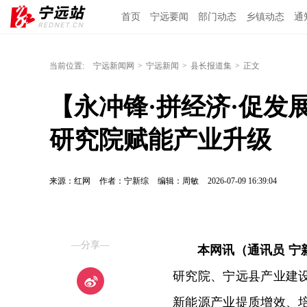
首页
宁远要闻
部门动态
乡镇动态
通
当前位置:
宁远新闻网
>
宁远新闻
>
县长报道集
>
正文
【永冲锋·拼经济·促发
研究院赋能产业升级
来源：红网
作者：宁新综
编辑：周敏
2026-07-09 16:39:04
—分享—
本网讯（通讯员 宁
研究院、宁远县产业建
新能源产业提质增效、