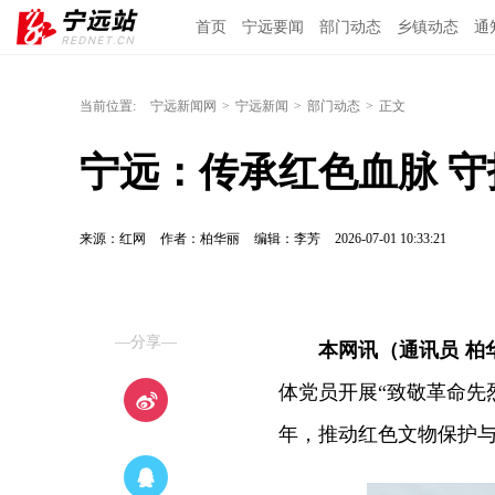
首页
宁远要闻
部门动态
乡镇动态
通
当前位置:
宁远新闻网
>
宁远新闻
>
部门动态
>
正文
宁远：传承红色血脉 
来源：红网
作者：柏华丽
编辑：李芳
2026-07-01 10:33:21
—分享—
本网讯（通讯员 柏
体党员开展“致敬革命先
年，推动红色文物保护