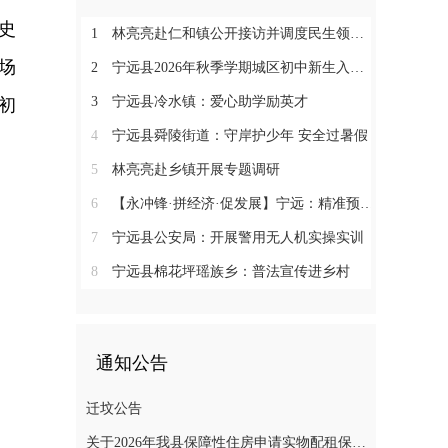
史
1
林亮亮赴仁和镇公开接访并调度民生领域信访工作
场
2
宁远县2026年秋季学期城区初中新生入学微机派位工作顺利收官
3
宁远县冷水镇：爱心助学励英才
初
4
宁远县舜陵街道：守岸护少年 安全过暑假
5
林亮亮赴乡镇开展专题调研
6
【永冲锋·拼经济·促发展】宁远：精准预约少跑路 阳光收烟暖农心
7
宁远县公安局：开展警用无人机实操实训
8
宁远县棉花坪瑶族乡：普法宣传进乡村
通知公告
迁坟公告
关于2026年我县保障性住房申请实物配租保障家庭的公示(第十一批)