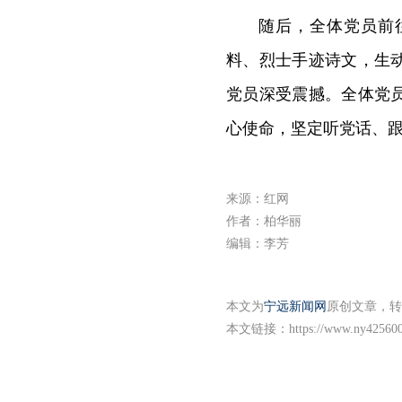
随后，全体党员前
料、烈士手迹诗文，生
党员深受震撼。全体党
心使命，坚定听党话、
来源：红网
作者：柏华丽
编辑：李芳
本文为
宁远新闻网
原创文章，转
本文链接：
https://www.ny425600