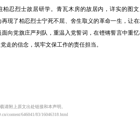
往柏忍烈士故居研学。青瓦木房的故居内，详实的图文
动再现了柏忍烈士宁死不屈、舍生取义的革命一生，让在
员面向党旗庄严列队，重温入党誓词，在铿锵誓言中重忆
跟党走的信念，筑牢文保工作的责任担当。
载请附上原文出处链接和本声明。
.cn/content/646041/83/16046318.html