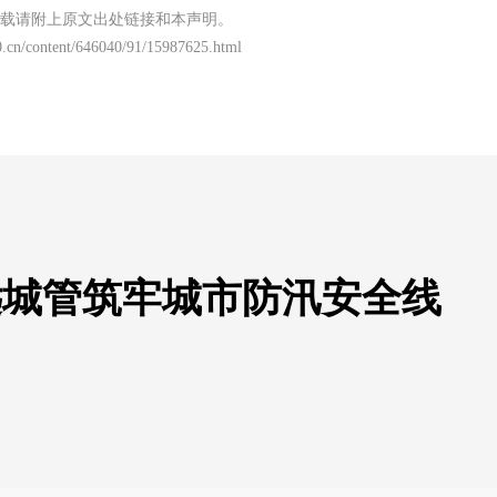
载请附上原文出处链接和本声明。
.cn/content/646040/91/15987625.html
远城管筑牢城市防汛安全线