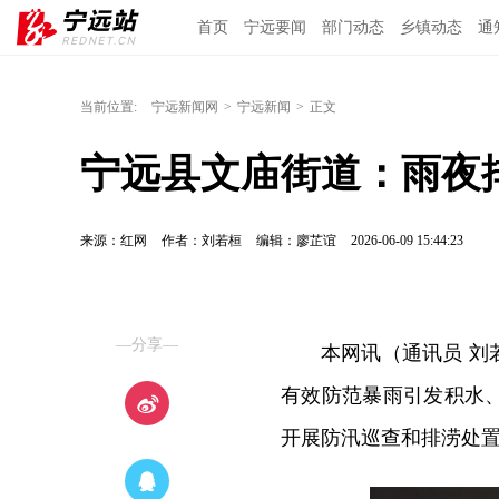
首页
宁远要闻
部门动态
乡镇动态
通
当前位置:
宁远新闻网
>
宁远新闻
>
正文
宁远县文庙街道：雨夜
来源：红网
作者：刘若桓
编辑：廖芷谊
2026-06-09 15:44:23
—分享—
本网讯（通讯员 刘
有效防范暴雨引发积水
开展防汛巡查和排涝处