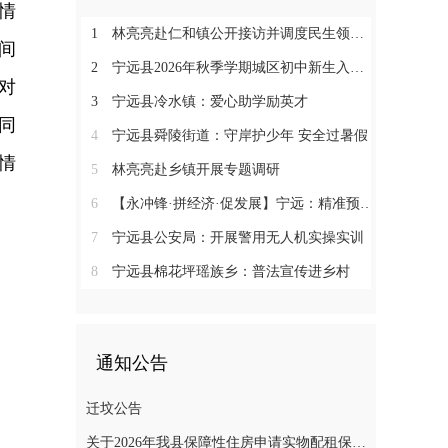
情
1
林亮亮赴仁和镇公开接访并调度民生领域信访工作
间
2
宁远县2026年秋季学期城区初中新生入学微机派位工作顺利收官
对
3
宁远县冷水镇：爱心助学励英才
同
4
宁远县舜陵街道：守岸护少年 安全过暑假
情
5
林亮亮赴乡镇开展专题调研
6
【永冲锋·拼经济·促发展】宁远：精准预约少跑路 阳光收烟暖农心
7
宁远县公安局：开展警用无人机实操实训
8
宁远县棉花坪瑶族乡：普法宣传进乡村
通知公告
迁坟公告
关于2026年我县保障性住房申请实物配租保障家庭的公示(第十一批)