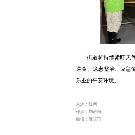
街道将持续紧盯天
巡查、隐患整治、应急
乐业的平安环境。
来源：红网
作者：刘若桓
编辑：廖芷谊