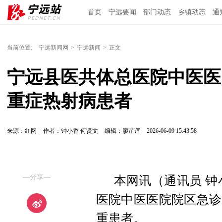
首页
宁远要闻
部门动态
乡镇动态
通
当前位置:
宁远新闻网
>
宁远新闻
>
正文
宁远县医共体总医院中医医
重症热射病患者
来源：红网
作者：钟小香 何贤文
编辑：廖芷谊
2026-06-09 15:43:58
—分享—
本网讯（通讯员 钟
医院中医医院院区急诊
重患者。