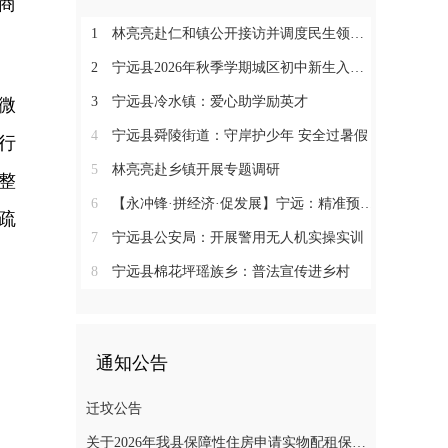
商
1
林亮亮赴仁和镇公开接访并调度民生领域信访工作
2
宁远县2026年秋季学期城区初中新生入学微机派位工作顺利收官
3
宁远县冷水镇：爱心助学励英才
微
4
宁远县舜陵街道：守岸护少年 安全过暑假
行
5
林亮亮赴乡镇开展专题调研
整
6
【永冲锋·拼经济·促发展】宁远：精准预约少跑路 阳光收烟暖农心
疏
7
宁远县公安局：开展警用无人机实操实训
8
宁远县棉花坪瑶族乡：普法宣传进乡村
。
通知公告
迁坟公告
关于2026年我县保障性住房申请实物配租保障家庭的公示(第十一批)