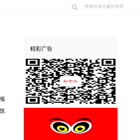
精彩广告
项
筑