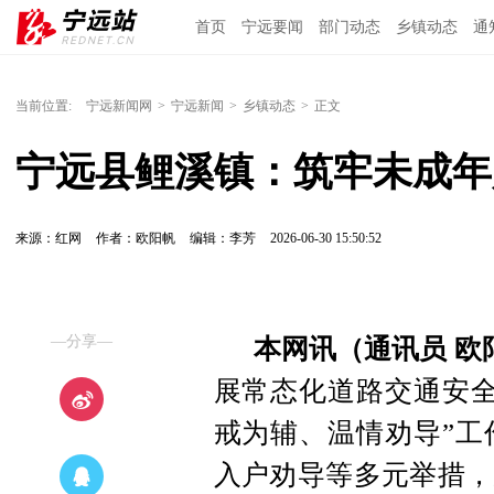
首页
宁远要闻
部门动态
乡镇动态
通
当前位置:
宁远新闻网
>
宁远新闻
>
乡镇动态
>
正文
宁远县鲤溪镇：筑牢未成年
来源：红网
作者：欧阳帆
编辑：李芳
2026-06-30 15:50:52
—分享—
本网讯（通讯员 欧
展常态化道路交通安全
戒为辅、温情劝导”工
入户劝导等多元举措，