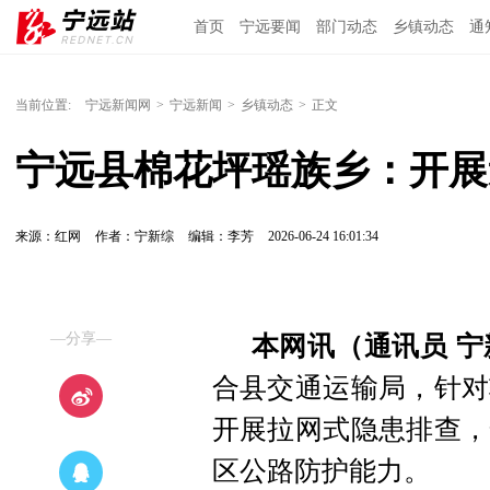
首页
宁远要闻
部门动态
乡镇动态
通
当前位置:
宁远新闻网
>
宁远新闻
>
乡镇动态
>
正文
宁远县棉花坪瑶族乡：开展
来源：红网
作者：宁新综
编辑：李芳
2026-06-24 16:01:34
—分享—
本网讯（通讯员 宁
合县交通运输局，针对
开展拉网式隐患排查，
区公路防护能力。