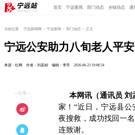
首页
宁远要闻
部门动态
乡镇动态
通
当前位置:
宁远新闻网
>
宁远新闻
>
部门动态
>
正文
宁远公安助力八旬老人平安
来源：红网
作者：刘孟娟
编辑：李芳
2026-06-23 10:06:54
—分享—
本网讯（通讯员 刘
家！”近日，宁远县公
夜搜救，成功找回一名
连致谢。