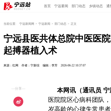
首页
宁远要闻
部门动态
乡镇动态
通
当前位置:
宁远新闻网
>
宁远新闻
>
部门动态
>
正文
宁远县医共体总院中医医院
起搏器植入术
来源：红网
作者：宁新综
编辑：李芳
2026-06-22 10:37:07
—分享—
本网讯（通讯员 宁
医院院区心病科团队，
岁高龄的心律失常患者