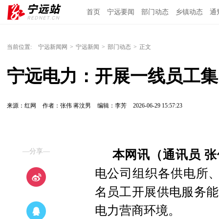
首页
宁远要闻
部门动态
乡镇动态
通
当前位置:
宁远新闻网
>
宁远新闻
>
部门动态
>
正文
宁远电力：开展一线员工集
来源：红网
作者：张伟 蒋汶男
编辑：李芳
2026-06-29 15:57:23
—分享—
本网讯（通讯员 张
电公司组织各供电所、
名员工开展供电服务能
电力营商环境。