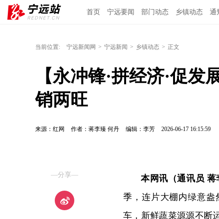
首页
宁远要闻
部门动态
乡镇动态
通
当前位置:
宁远新闻网
>
宁远新闻
>
乡镇动态
>
正文
【永冲锋·拼经济·促发
销两旺
来源：红网
作者：蒋李臻 何丹
编辑：李芳
2026-06-17 16:15:59
—分享—
本网讯（通讯员 蒋
季，连片大棚内绿意盎
车，新鲜蔬菜源源不断