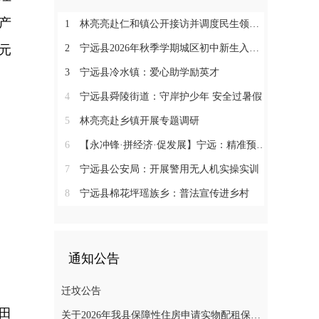
产
1
林亮亮赴仁和镇公开接访并调度民生领域信访工作
元
2
宁远县2026年秋季学期城区初中新生入学微机派位工作顺利收官
3
宁远县冷水镇：爱心助学励英才
4
宁远县舜陵街道：守岸护少年 安全过暑假
5
林亮亮赴乡镇开展专题调研
6
【永冲锋·拼经济·促发展】宁远：精准预约少跑路 阳光收烟暖农心
7
宁远县公安局：开展警用无人机实操实训
8
宁远县棉花坪瑶族乡：普法宣传进乡村
通知公告
迁坟公告
田
关于2026年我县保障性住房申请实物配租保障家庭的公示(第十一批)