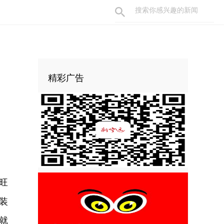
精彩广告
旺
装
就