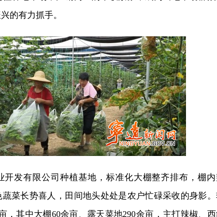
振兴的有力抓手。
业开发有限公司种植基地，标准化大棚整齐排布，棚内
色蔬菜长势喜人，田间地头处处是农户忙碌采收的身影。
余亩，其中大棚60余亩、露天菜地290余亩，主打辣椒、西