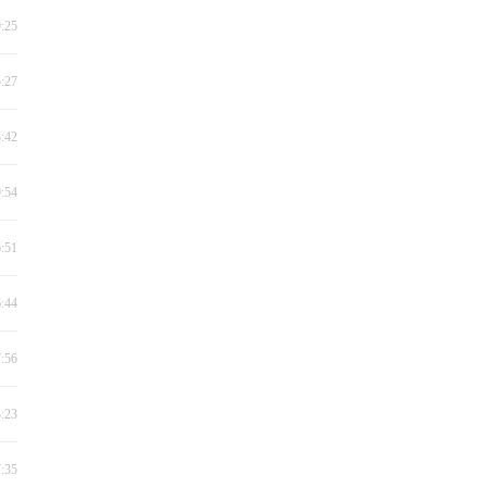
9:25
5:27
3:42
9:54
6:51
6:44
7:56
3:23
7:35