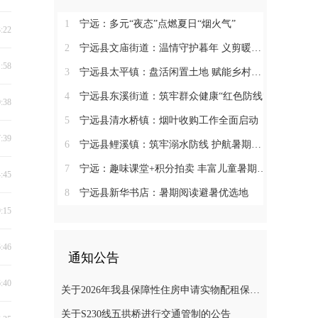
1
宁远：多元“夜态”点燃夏日“烟火气”
3:22
2
宁远县文庙街道：温情守护暮年 义剪暖润民心
1:58
3
宁远县太平镇：盘活闲置土地 赋能乡村振兴
4
宁远县东溪街道：筑牢群众健康“红色防线”
0:38
5
宁远县清水桥镇：烟叶收购工作全面启动
7:39
6
宁远县鲤溪镇：筑牢溺水防线 护航暑期平安
7
宁远：趣味课堂+积分拍卖 丰富儿童暑期生活
4:45
8
宁远县新华书店：暑期阅读避暑优选地
9:15
6:46
通知公告
6:40
关于2026年我县保障性住房申请实物配租保障家庭的公示(第十一批)
关于S230线五拱桥进行交通管制的公告