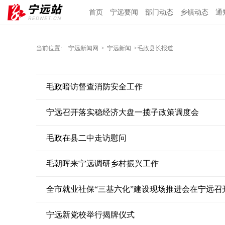
首页
宁远要闻
部门动态
乡镇动态
通
当前位置:
宁远新闻网
>
宁远新闻
>毛政县长报道
毛政暗访督查消防安全工作
宁远召开落实稳经济大盘一揽子政策调度会
毛政在县二中走访慰问
毛朝晖来宁远调研乡村振兴工作
全市就业社保“三基六化”建设现场推进会在宁远召
宁远新党校举行揭牌仪式