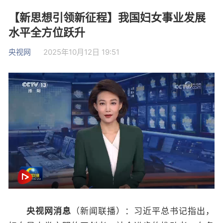
【新思想引领新征程】我国妇女事业发展
水平全方位跃升
央视网
2025年10月12日 19:51
央视网消息
（新闻联播）：习近平总书记指出，