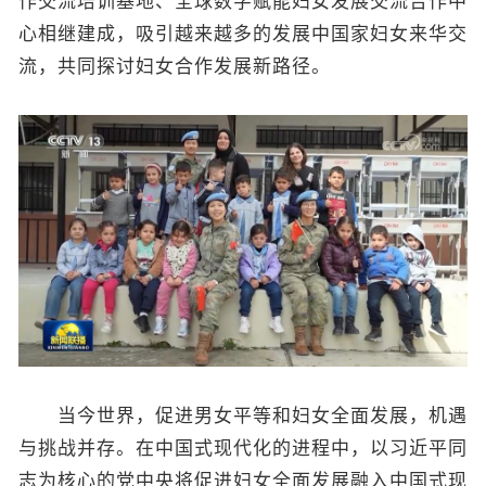
作交流培训基地、全球数字赋能妇女发展交流合作中
心相继建成，吸引越来越多的发展中国家妇女来华交
流，共同探讨妇女合作发展新路径。
当今世界，促进男女平等和妇女全面发展，机遇
与挑战并存。在中国式现代化的进程中，以习近平同
志为核心的党中央将促进妇女全面发展融入中国式现