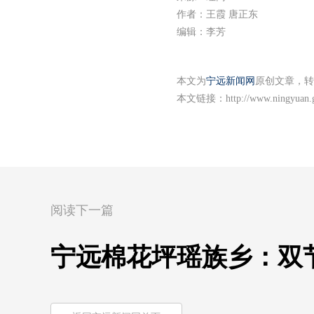
作者：王霞 唐正东
编辑：李芳
本文为
宁远新闻网
原创文章，转
本文链接：
http://www.ningyuan.
阅读下一篇
宁远棉花坪瑶族乡：双