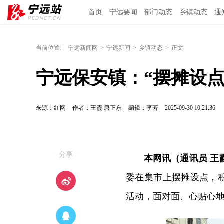
首页
宁远要闻
部门动态
乡镇动态
通
当前位置:
宁远新闻网
>
宁远新闻
>
乡镇动态
>
正文
宁远保安镇：“摆摊设点
来源：红网
作者：王霞 唐正东
编辑：李芳
2025-09-30 10:21:36
—分享—
本网讯（通讯员 王
委在集市上摆摊设点，
活动，面对面、心贴心