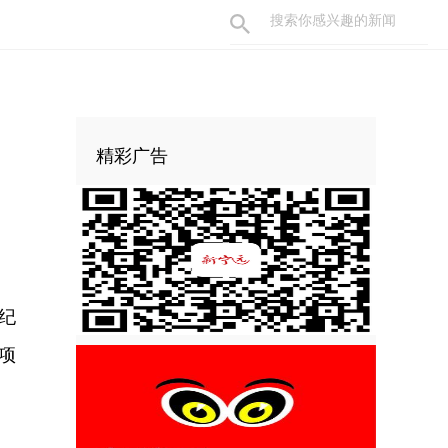
精彩广告
纪
项