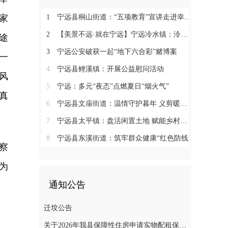
家
1
宁远县桐山街道：“五项教育”宣讲走进幸福村
2
【美景不远·就在宁远】宁远冷水镇：泠江润沃土 田园入画卷
途
3
宁远公安破获一起“地下六合彩”赌博案
一
4
宁远县鲤溪镇：开展公益慰问活动
风
5
宁远：多元“夜态”点燃夏日“烟火气”
真
6
宁远县文庙街道：温情守护暮年 义剪暖润民心
7
宁远县太平镇：盘活闲置土地 赋能乡村振兴
8
宁远县东溪街道：筑牢群众健康“红色防线”
察
为
通知公告
迁坟公告
关于2026年我县保障性住房申请实物配租保障家庭的公示(第十一批)