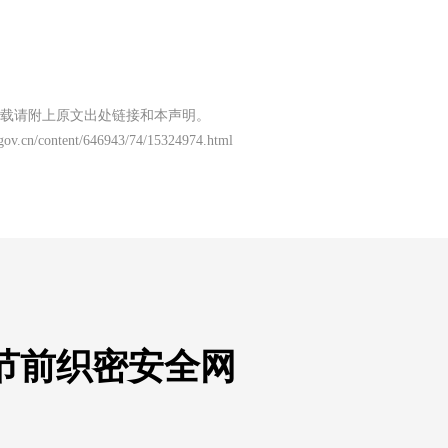
载请附上原文出处链接和本声明。
gov.cn/content/646943/74/15324974.html
节前织密安全网