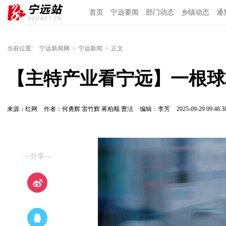
首页
宁远要闻
部门动态
乡镇动态
通
当前位置:
宁远新闻网
>
宁远新闻
>
正文
【主特产业看宁远】一根球杆
来源：红网
作者：何勇辉 雷竹辉 蒋柏顺 曹洁
编辑：李芳
2025-09-29 09:48:3
—分享—