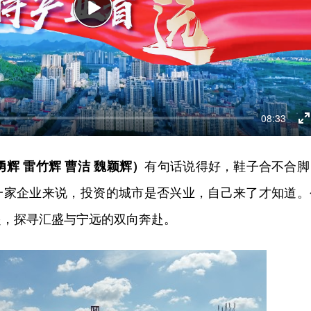
Play
08:33
E
f
勇辉 雷竹辉 曹洁 魏颖辉）
有句话说得好，鞋子合不合脚
一家企业来说，投资的城市是否兴业，自己来了才知道。
起，探寻汇盛与宁远的双向奔赴。