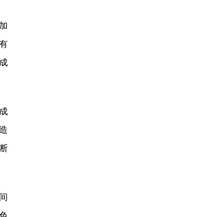
加
有
成
成
造
断
间
色