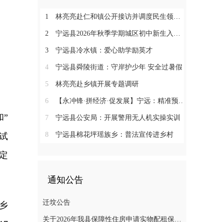
1
林亮亮赴仁和镇公开接访并调度民生领域信访工作
2
宁远县2026年秋季学期城区初中新生入学微机派位工作顺利收官
3
宁远县冷水镇：爱心助学励英才
4
宁远县舜陵街道：守岸护少年 安全过暑假
5
林亮亮赴乡镇开展专题调研
6
【永冲锋·拼经济·促发展】宁远：精准预约少跑路 阳光收烟暖农心
”
7
宁远县公安局：开展警用无人机实操实训
8
宁远县棉花坪瑶族乡：普法宣传进乡村
试
定
通知公告
迁坟公告
乡
关于2026年我县保障性住房申请实物配租保障家庭的公示(第十一批)