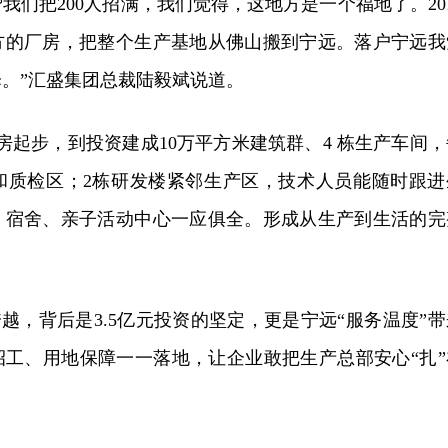
我们把200人招满，我们觉得，这地方是一个福地了。201
万方的厂房，把整个生产基地从佛山搬到宁远。落户宁远我
。”汇盛集团总裁陆毅斌说道。
房起步，到投资建成10万平方米建筑群、4 栋生产车间，
和质检区；2栋研发楼紧邻生产区，技术人员能随时跟进
、宿舍、亲子活动中心一应俱全。形成从生产到生活的完
跨越，背后是3.5亿元投资的坚定，更是宁远“服务温度”带
招工、用地保障一一落地，让企业敢把生产总部安心“扎”