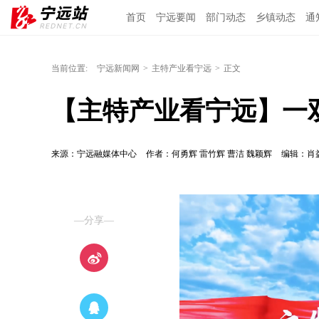
首页
宁远要闻
部门动态
乡镇动态
通
当前位置:
宁远新闻网
>
主特产业看宁远
>
正文
【主特产业看宁远】一双
来源：宁远融媒体中心
作者：何勇辉 雷竹辉 曹洁 魏颖辉
编辑：肖
—分享—