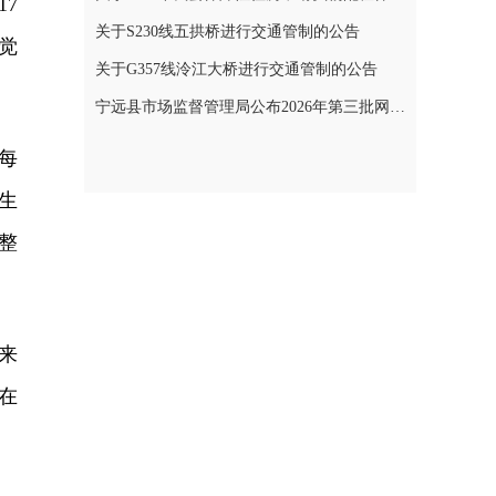
7
关于S230线五拱桥进行交通管制的公告
觉
关于G357线泠江大桥进行交通管制的公告
宁远县市场监督管理局公布2026年第三批网络餐饮食品安全整治典型案例
每
生
整
来
在