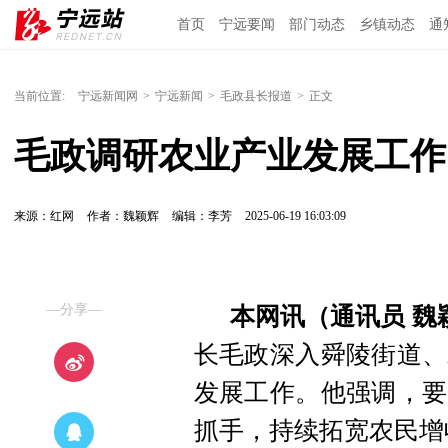
首页
宁远要闻
部门动态
乡镇动态
通
当前位置:
宁远新闻网
>
宁远新闻
>
毛政县长报道
>
正文
毛政调研农业产业发展工作
来源：红网
作者：魏颖辉
编辑：李芳
2025-06-19 16:03:09
—分享—
本网讯（通讯员 魏
长毛政深入舜陵街道、
发展工作。他强调，要
抓手，持续拓宽农民增