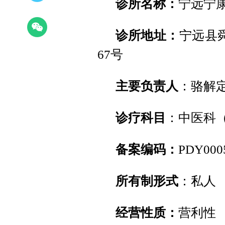
诊所
名称：
宁远宁
诊所
地址：
宁远县
67号
主要
负责人
：骆解
诊疗科目
：中医科（
备案编码：
PDY000
所有制形式
：私人
经营性质：
营利性