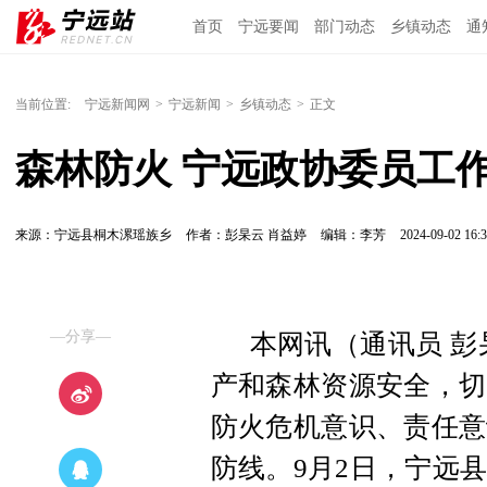
首页
宁远要闻
部门动态
乡镇动态
通
当前位置:
宁远新闻网
>
宁远新闻
>
乡镇动态
>
正文
森林防火 宁远政协委员工
来源：宁远县桐木漯瑶族乡
作者：彭杲云 肖益婷
编辑：李芳
2024-09-02 16:3
—分享—
本网讯（通讯员 彭
产和森林资源安全，切
防火危机意识、责任意
防线。9月2日，宁远