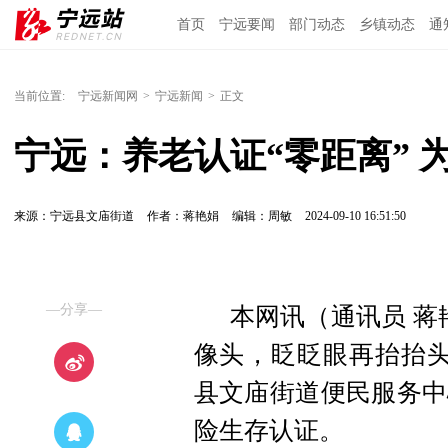
首页
宁远要闻
部门动态
乡镇动态
通
当前位置:
宁远新闻网
>
宁远新闻
>
正文
宁远：养老认证“零距离” 
来源：宁远县文庙街道
作者：蒋艳娟
编辑：周敏
2024-09-10 16:51:50
—分享—
本网讯（通讯员 蒋
像头，眨眨眼再抬抬头
县文庙街道便民服务中
险生存认证。