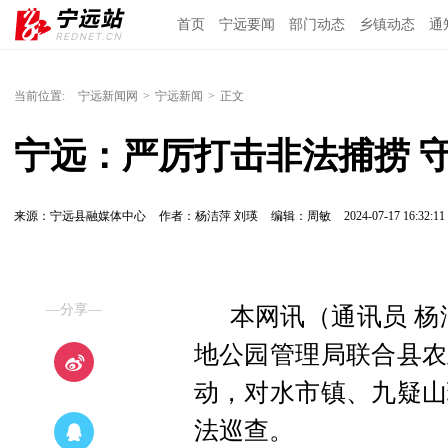
首页
宁远要闻
部门动态
乡镇动态
通
当前位置:
宁远新闻网
>
宁远新闻
>
正文
宁远：严厉打击非法捕捞 
来源：宁远县融媒体中心
作者：杨洁萍 刘瑛
编辑：周敏
2024-07-17 16:32:11
—分享—
本网讯（通讯员 杨
地公园管理局联合县农
动，对水市镇、九疑山
法巡查。