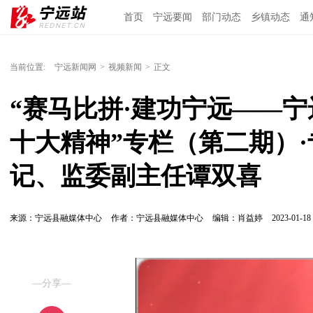
首页
宁远要闻
部门动态
乡镇动态
通
当前位置:
宁远新闻网
>
视频新闻
>
正文
“赛马比拼·建功宁远——
十大精神”专栏（第二期）
记、监委副主任谭双喜
来源：宁远县融媒体中心
作者：宁远县融媒体中心
编辑：肖益婷
2023-01-18 
—分享—