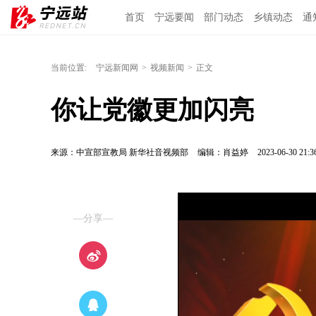
首页
宁远要闻
部门动态
乡镇动态
通
当前位置:
宁远新闻网
>
视频新闻
>
正文
你让党徽更加闪亮
来源：中宣部宣教局 新华社音视频部
编辑：肖益婷
2023-06-30 21:3
—分享—