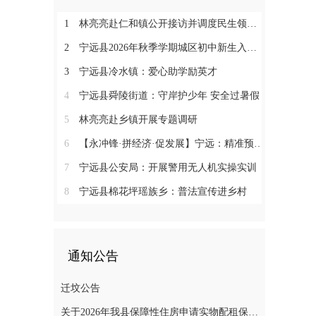
1
林亮亮赴仁和镇公开接访并调度民生领域信访工作
2
宁远县2026年秋季学期城区初中新生入学微机派位工作顺利收官
3
宁远县冷水镇：爱心助学励英才
4
宁远县舜陵街道：守岸护少年 安全过暑假
5
林亮亮赴乡镇开展专题调研
6
【永冲锋·拼经济·促发展】宁远：精准预约少跑路 阳光收烟暖农心
7
宁远县公安局：开展警用无人机实操实训
8
宁远县棉花坪瑶族乡：普法宣传进乡村
通知公告
迁坟公告
关于2026年我县保障性住房申请实物配租保障家庭的公示(第十一批)