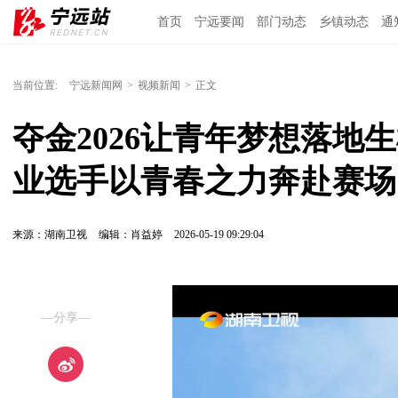
首页
宁远要闻
部门动态
乡镇动态
通
当前位置:
宁远新闻网
>
视频新闻
>
正文
夺金2026让青年梦想落地
业选手以青春之力奔赴赛场
来源：湖南卫视
编辑：肖益婷
2026-05-19 09:29:04
—分享—