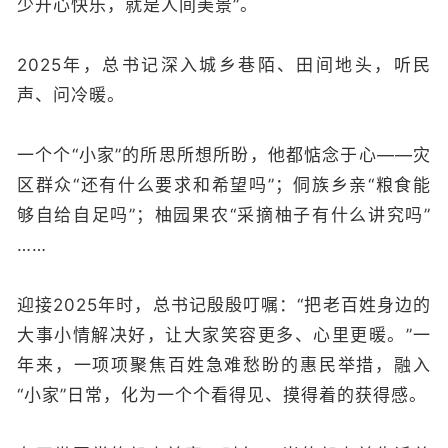
少开心快乐，就是人间美景”
。
2025年，总书记深入城乡巷陌、田间地头，听民
声、问冷暖。
一个个“小家”的所思所想所盼，他都惦念于心——灾
区群众“还有什么要求和希望吗”；侗族乡亲“粮食能
够自给自足吗”；柚园果农“采摘柚子有什么讲究吗”
……
迎接2025年时，总书记殷殷叮嘱：“把老百姓身边的
大事小情解决好，让大家笑容更多、心里更暖。”一
年来，一项项聚焦百姓急难愁盼的惠民举措，融入
“小家”日常，化为一个个看得见、摸得着的获得感。