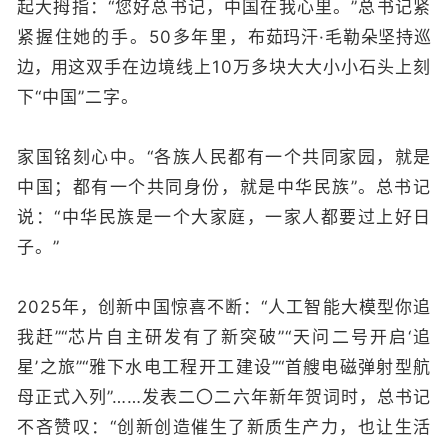
起大拇指：“您好总书记，中国在我心里。”总书记紧
紧握住她的手。50多年里，
布茹玛汗·毛勒朵坚持巡
边，用
这双手在边境线上10万多块大大小小石头上刻
下“中国”二字。
家国铭刻心中。“各族人民都有一个共同家园，就是
中国；都有一个共同身份，就是中华民族”
。
总书记
说：“中华民族是一个大家庭，一家人都要过上好日
子。”
2025年，创新中国惊喜不断：“人工智能大模型你追
我赶
”
“
芯片自主研发有了新突破”“天问二号开启‘追
星’之旅
”
“
雅下水电工程开工建设
”
“
首艘电磁弹射型航
母正式入列”……发表二〇二六年新年贺词时，总书记
不吝赞叹：“创新创造催生了新质生产力，也让生活