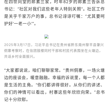
在四世同堂的郎素兰家，时年82岁的郎素兰告诉总
书记：“社区对我们这些老年人特别关照”
。
社区工作
是关乎千家万户的事，总书记谆谆叮嘱：“尤其要呵
护好‘一老一小’”
。
2025年3月17日，习近平总书记在贵州省黔东南州黎平县肇兴
侗寨考察时，在信团鼓楼同村干部和村民代表围坐在火塘边，
共话乡村全面振兴。
“大家都说说，咱们聊聊家常。”贵州侗寨，一场火塘
边的座谈会，暖意融融。幸福的诉说里，每一个人都
是生活的主角。“你们都讲得很好。从你们的讲述、
你们的神情可以看出，村寨这些年欣欣向荣。”总书
记十分欣慰。