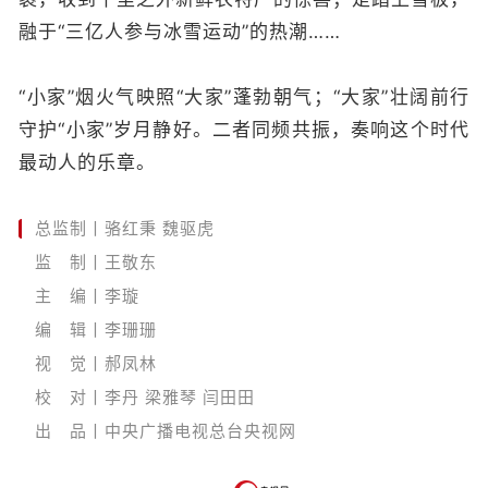
融于“三亿人参与冰雪运动”的热潮……
“小家”烟火气映照“大家”蓬勃朝气；“大家”壮阔前行
守护“小家”岁月静好。二者同频共振，奏响这个时代
最动人的乐章。
总监制丨骆红秉 魏驱虎
监 制丨王敬东
主 编丨李璇
编 辑丨李珊珊
视 觉丨郝凤林
校 对丨李丹 梁雅琴 闫田田
出 品丨中央广播电视总台央视网