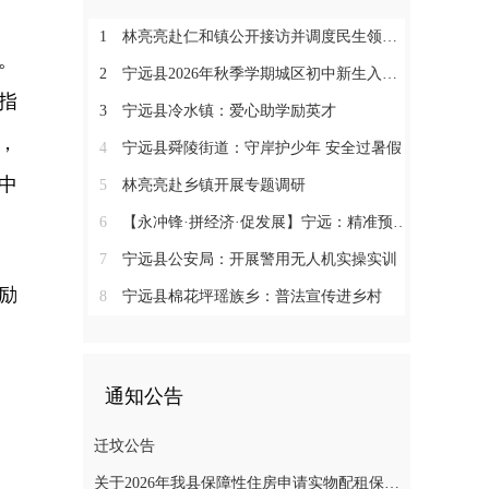
1
林亮亮赴仁和镇公开接访并调度民生领域信访工作
。
2
宁远县2026年秋季学期城区初中新生入学微机派位工作顺利收官
指
3
宁远县冷水镇：爱心助学励英才
，
4
宁远县舜陵街道：守岸护少年 安全过暑假
中
5
林亮亮赴乡镇开展专题调研
6
【永冲锋·拼经济·促发展】宁远：精准预约少跑路 阳光收烟暖农心
7
宁远县公安局：开展警用无人机实操实训
励
8
宁远县棉花坪瑶族乡：普法宣传进乡村
通知公告
迁坟公告
关于2026年我县保障性住房申请实物配租保障家庭的公示(第十一批)