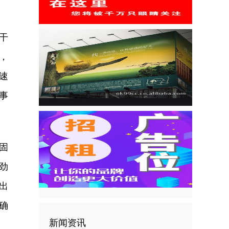
干
，
速
事
固
劲
出
确
新闻资讯