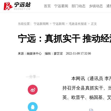
首页
宁远要闻
部门动态
乡镇动态
通
当前位置:
宁远新闻网
>
宁远新闻
>
毛政县长报道
>
正文
宁远：真抓实干 推动
来源：融媒体中心
编辑：廖芷谊
2022-11-09 17:32:06
—分享—
本网讯（通讯员 李
持召开全县真抓实干、
英、欧晋平、杨国基、