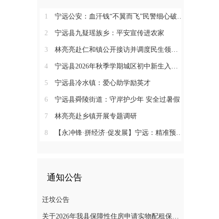
1
宁远公安：血汗钱“不翼而飞”民警细心破“乌龙”
2
宁远县九疑瑶族乡：平安宣传进农家
3
林亮亮赴仁和镇公开接访并调度民生领域信访工作
4
宁远县2026年秋季学期城区初中新生入学微机派位工作顺利收官
5
宁远县冷水镇：爱心助学励英才
6
宁远县舜陵街道：守岸护少年 安全过暑假
7
林亮亮赴乡镇开展专题调研
8
【永冲锋·拼经济·促发展】宁远：精准预约少跑路 阳光收烟暖农心
通知公告
迁坟公告
关于2026年我县保障性住房申请实物配租保障家庭的公示(第十一批)